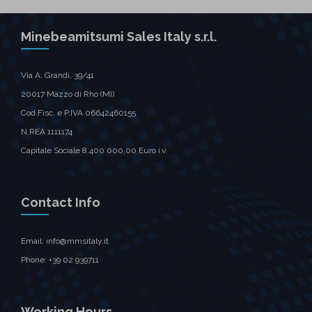
Minebeamitsumi Sales Italy s.r.l.
Via A. Grandi, 39/41
20017 Mazzo di Rho (MI)
Cod.Fisc. e P.IVA 06642460155
N.REA 1111174
Capitale Sociale 8.400.000,00 Euro i.v.
Contact Info
Email: info@mmsitaly.it
Phone: +39 02 939711
Working Hours