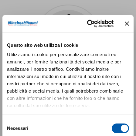
Questo sito web utilizza i cookie
Utilizziamo i cookie per personalizzare contenuti ed
annunci, per fornire funzionalità dei social media e per
analizzare il nostro traffico. Condividiamo inoltre
informazioni sul modo in cui utilizza il nostro sito con i
nostri partner che si occupano di analisi dei dati web,
Global Share No.1 - MinebeaMitsumi
pubblicità e social media, i quali potrebbero combinarle
Provides lots of products capturing The
No.1 global market
con altre informazioni che ha fornito loro o che hanno
raccolto dal suo utilizzo dei loro servizi.
Miniature Ball Bearings (outside diameter
22mm or less)
Selezione
Necessari
del