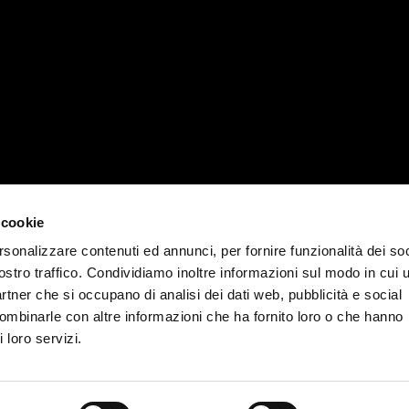
ión de contacto
Horario laboral
 cookie
italy.it
Lunes: 8:00/13:00 y 14:00/17:00
rsonalizzare contenuti ed annunci, per fornire funzionalità dei soc
39711
Martes a jueves: 8:00/13:00 y 14:00
ostro traffico. Condividiamo inoltre informazioni sul modo in cui u
Viernes: 8:00/13:00 y 14:00/16:00
partner che si occupano di analisi dei dati web, pubblicità e social
combinarle con altre informazioni che ha fornito loro o che hanno
 loro servizi.