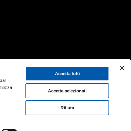
Otras informaciónes
Accetta tutti
Privacy Policy
ial
/17:30
tilizza
Cookie Policy
Accetta selezionati
Search
Rifiuta