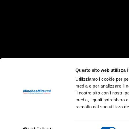
Minebeamitsumi Sales Italy s.r.l.
Informac
Questo sito web utilizza i
Via A. Grandi, 39/41
Email: info@mms
Utilizziamo i cookie per pe
20017 Mazzo di Rho (MI)
Phone: +39 02 9
media e per analizzare il n
Cod.Fisc. e P.IVA 06642460155
il nostro sito con i nostri 
media, i quali potrebbero 
N.REA 1111174
raccolto dal suo utilizzo dei
Capitale Sociale 8.400.000,00 Euro i.v.
Selezione